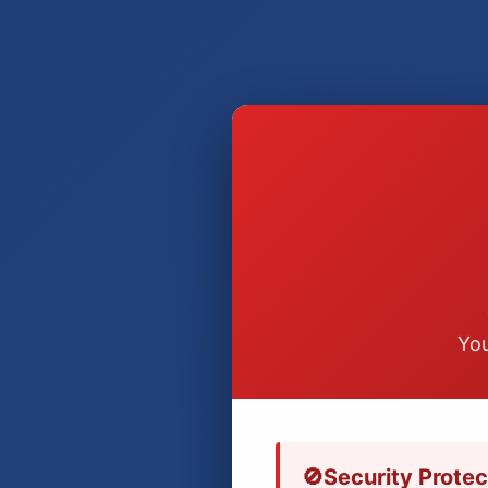
You
🚫
Security Protec