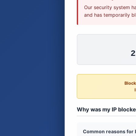
Our security system ha
and has temporarily bl
Block
Why was my IP block
Common reasons for I