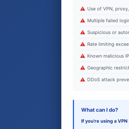
Use of VPN, proxy,
Multiple failed log
Suspicious or auto
Rate limiting exce
Known malicious IP
Geographic restrict
DDoS attack preve
What can I do?
If you're using a VPN